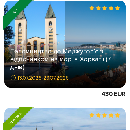
Хіт
Паломництво до Меджугор’є з
відпочинком на морі в Хорватії (7
днів)
13.07.2026-23.07.2026
430 EUR
Новинка