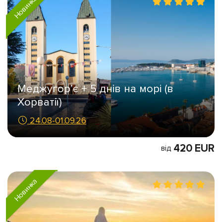
Новинка
Меджугор’є + 5 днів на морі (в
Хорватії)
24.08-01.09.26
420 EUR
від
Новинка