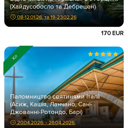
(Хайдусобосло та Дебрецен)
08-12.01.26. та 19-23.02.26
170 EUR
Хіт
Паломництво святинями Італії
(Асиж, Кашія, Ланчано, Сан-
Джованні-Ротондо, Барі)
20.04.2026. - 26.04.2026.