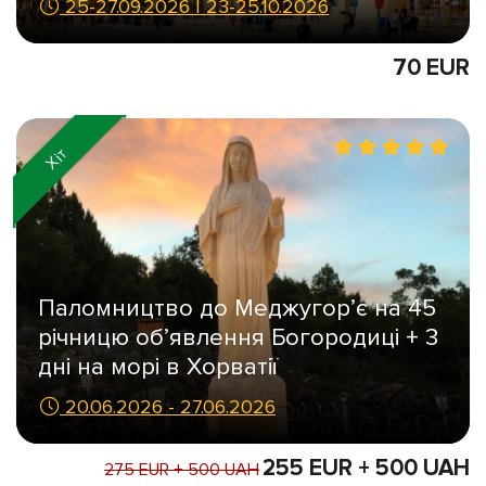
25-27.09.2026 I 23-25.10.2026
70 EUR
Хіт
Паломництво до Меджугор’є на 45
річницю об’явлення Богородиці + 3
дні на морі в Хорватії
20.06.2026 - 27.06.2026
255 EUR + 500 UAH
275 EUR + 500 UAH