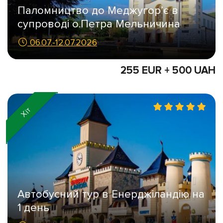
Паломництво до Меджугор’є в
супроводі о.Петра Мельничина
06.07.-12.07.2026
255 EUR + 500 UAH
Хіт
Автобусний тур в Енерджіландію на
1 день