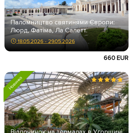
Паломництво святинями Європи:
Люрд, Фатіма, Ла Салетт.
18.05.2026 - 29.05.2026
660 EUR
Новинка
Відпочинок на термалах в Угорщині