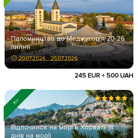
Паломництво до Меджугор’я 20-26
липня
20.07.2026 - 26.07.2026
245 EUR + 500 UAH
Хіт
Відпочинок на морі в Хорватії (8
днів на морі)