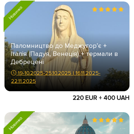
Новинка
Паломництво до Меджугор’є +
Італія (Падуя, Венеція) + термали в
Дебрецені
19-10.2025-25.10.2025 І 16.11.2025-
22.11.2025
220 EUR + 400 UAH
Новинка